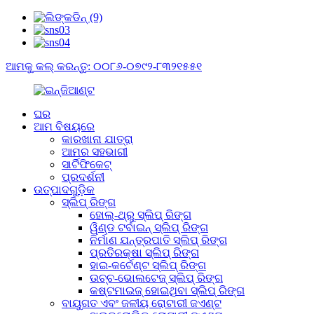
ଆମକୁ କଲ୍ କରନ୍ତୁ: ୦୦୮୬-୦୭୯୨-୮୩୨୧୫୫୧
ଘର
ଆମ ବିଷୟରେ
କାରଖାନା ଯାତ୍ରା
ଆମର ସହଭାଗୀ
ସାର୍ଟିଫିକେଟ୍
ପ୍ରଦର୍ଶନୀ
ଉତ୍ପାଦଗୁଡ଼ିକ
ସ୍ଲିପ୍ ରିଙ୍ଗ
ହୋଲ୍-ଥ୍ରୁ ସ୍ଲିପ୍ ରିଙ୍ଗ
ୱିଣ୍ଡ ଟର୍ବାଇନ୍ ସ୍ଲିପ୍ ରିଙ୍ଗ
ନିର୍ମାଣ ଯନ୍ତ୍ରପାତି ସ୍ଲିପ୍ ରିଙ୍ଗ
ପ୍ରତିରକ୍ଷା ସ୍ଲିପ୍ ରିଙ୍ଗ
ହାଇ-କର୍ଟେଣ୍ଟ ସ୍ଲିପ୍ ରିଙ୍ଗ
ଉଚ୍ଚ-ଭୋଲଟେଜ୍ ସ୍ଲିପ୍ ରିଙ୍ଗ
କଷ୍ଟମାଇଜ୍ ହୋଇଥିବା ସ୍ଲିପ୍ ରିଙ୍ଗ
ବାୟୁଗତ ଏବଂ ଜଳୀୟ ରୋଟାରୀ ଜଏଣ୍ଟ