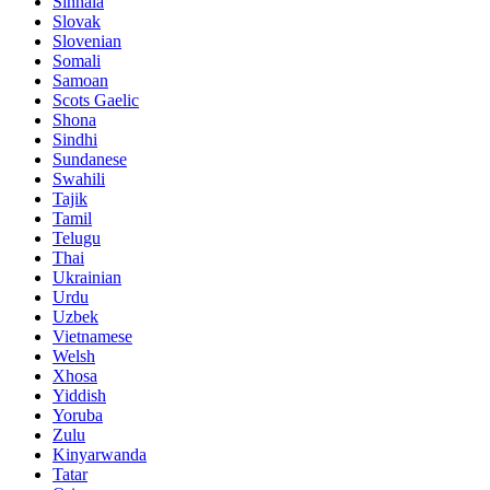
Sinhala
Slovak
Slovenian
Somali
Samoan
Scots Gaelic
Shona
Sindhi
Sundanese
Swahili
Tajik
Tamil
Telugu
Thai
Ukrainian
Urdu
Uzbek
Vietnamese
Welsh
Xhosa
Yiddish
Yoruba
Zulu
Kinyarwanda
Tatar