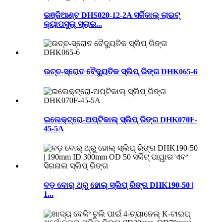
ଇଞ୍ଜିଆଣ୍ଟ DHS020-12-2A ସର୍ଜିକାଲ୍ ଲାଇଟ୍
କ୍ୟାପସୁଲ୍ ସ୍ଲାଇ...
ଉଚ୍ଚ-ସ୍ରୋତ ବୈଦ୍ୟୁତିକ ସ୍ଲିପ୍ ରିଙ୍ଗ DHK065-6
ଇଲେକ୍ଟ୍ରୋ-ଅପ୍ଟିକାଲ୍ ସ୍ଲିପ୍ ରିଙ୍ଗ DHK070F-
45-5A
ବଡ଼ ବୋର୍ ଥ୍ରୁ ହୋଲ୍ ସ୍ଲିପ୍ ରିଙ୍ଗ DHK190-50 |
1...