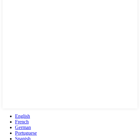
English
French
German
Portuguese
Spanish