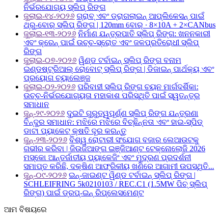
ନିର୍ଭରଯୋଗ୍ୟ ସ୍ଲିପ୍ ରିଙ୍ଗ
ଜୁଲାଇ-୧୪-୨୦୨୬
ଗ୍ରାବ୍ ଏବଂ ଡ୍ରାଗଲାଇନ୍ ଆପ୍ଲିକେସନ୍ ପାଇଁ
ଥ୍ରୁ-ବୋର୍ ସ୍ଲିପ୍ ରିଙ୍ଗ | 120mm ବୋର୍ · 8×10A + 2×CANbus
ଜୁଲାଇ-୧୩-୨୦୨୬
ନିର୍ମାଣ ଯନ୍ତ୍ରପାତି ସ୍ଲିପ୍ ରିଙ୍ଗ: ଖନନକାରୀ
ଏବଂ କ୍ରେନ୍ ପାଇଁ ଉଚ୍ଚ-ସ୍ରୋତ ଏବଂ ଜଳପ୍ରତିରୋଧୀ ସ୍ଲିପ୍
ରିଙ୍ଗ
ଜୁଲାଇ-୦୭-୨୦୨୬
ୱିଣ୍ଡ ଟର୍ବାଇନ୍ ସ୍ଲିପ୍ ରିଙ୍ଗ ବନାମ
ଇଣ୍ଡଷ୍ଟ୍ରିଆଲ୍ ରୋବୋଟ୍ ସ୍ଲିପ୍ ରିଙ୍ଗ | ଡିଜାଇନ୍ ପାର୍ଥକ୍ୟ ଏବଂ
ପ୍ରୟୋଗ ଚ୍ୟାଲେଞ୍ଜ
ଜୁଲାଇ-୦୨-୨୦୨୬
ପରିବାହୀ ସ୍ଲିପ୍ ରିଙ୍ଗ ଚୟନ ମାର୍ଗଦର୍ଶିକା:
ଉଚ୍ଚ-ନିର୍ଭରଯୋଗ୍ୟତା ମହାକାଶ ପରିସ୍ଥିତି ପାଇଁ ସ୍ୱତନ୍ତ୍ର
ସମାଧାନ
ଜୁନ୍-୨୯-୨୦୨୬
ଦୁଇଟି ଗୁରୁତ୍ୱପୂର୍ଣ୍ଣ ସ୍ଲିପ୍ ରିଙ୍ଗ ଯନ୍ତ୍ରଣା
ବିନ୍ଦୁର ସମାଧାନ: ମଝିରେ ମଝିରେ ବିଚ୍ଛିନ୍ନତା ଏବଂ ହାଇ-ସ୍ପିଡ୍
ଡାଟା ପ୍ୟାକେଟ୍ କ୍ଷତି ଦୂର କରନ୍ତୁ
ଜୁନ୍-୨୩-୨୦୨୬
ବିଶ୍ୱ ରୋଟାରୀ ସଂଯୋଗ ବଜାର ଲେଆଉଟକୁ
ଗଭୀର କରିବା | ଜିଉଜିଆଙ୍ଗ ଇଞ୍ଜିଆଣ୍ଟ ଟେକ୍ନୋଲୋଜି 2026
ମସ୍କୋ ଆନ୍ତର୍ଜାତୀୟ ପ୍ୟାକେଜିଂ ଏବଂ ମୁଦ୍ରଣ ପ୍ରଦର୍ଶନୀ
ସମାପ୍ତ କରିଛି, ଦକ୍ଷିଣ ଆଫ୍ରିକୀୟ ଖଣିରେ ଆଗାମୀ ଉପସ୍ଥିତି...
ଜୁନ୍-୦୯-୨୦୨୬
ଇନ୍-ଜାଇଣ୍ଟ ୱିଣ୍ଡ ଟର୍ବାଇନ୍ ସ୍ଲିପ୍ ରିଙ୍ଗ |
SCHLEIFRING 5k0210103 / REC.C1 (1.5MW ପିଚ୍ ସ୍ଲିପ୍
ରିଙ୍ଗ) ପାଇଁ ଡ୍ରପ୍-ଇନ୍ ରିପ୍ଲେସମେଣ୍ଟ
ଆମ ବିଷୟରେ