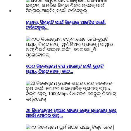
ରାଡାର, ସିମୁଲାଟି ପାଇଁ ସିଙ୍ଗଲ୍-ଆକ୍ସିସ୍ ସର୍ଭୋ
ଟର୍ନଟେବୁଲ୍...
୧୦୦ କିଲୋଗ୍ରାମ ଟପ୍-ମାଉଣ୍ଟ ହେଭି-ଡ୍ୟୁଟି
ପ୍ୟାନ୍-ଟିଲ୍ଟ ହେଡ୍ | କୀଟ...
20 କିଲୋଗ୍ରାମ ଡୁଆଲ-ସାଇଡ୍ ଲୋଡ୍ କ୍ଲୋଜଡ୍-ଲୁପ୍
ସର୍ଭୋ ମୋଟର ହାର୍...