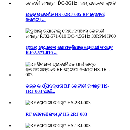
ଉଚ୍ଚ ପ୍ରଦର୍ଶନ HS-02RJ-005 RF ରୋଟାରୀ
ଜଏଣ୍ଟ | ...
ଡୁଆଲ୍ ଚ୍ୟାନେଲ୍ କୋଅକ୍ସିଆଲ୍ ରୋଟାରୀ ଜଏଣ୍ଟ
RJ02-571-010 ...
ଉଚ୍ଚ କାର୍ଯ୍ୟଦକ୍ଷତା RF ରୋଟାରୀ ଜଏଣ୍ଟ HS-
1RJ-003 ପାଇଁ...
RF ରୋଟାରୀ ଜଏଣ୍ଟ HS-2RJ-003