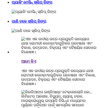
ପ୍ୟାକିଂ ମେସିନ୍ ସ୍ଲିପ୍ ରିଙ୍ଗ
ପାଣି ତଳେ ସ୍ଲିପ୍ ରିଙ୍ଗ
ଆମେ କିଏ
ଏହା ଏକ ଜାତୀୟ ଉଚ୍ଚ-ପ୍ରଯୁକ୍ତି ଉଦ୍ୟୋଗ ଯାହା
ରୋଟାରୀ କନେକ୍ଟରଗୁଡ଼ିକର ଗବେଷଣା ଏବଂ ବିକାଶ,
ଉତ୍ପାଦନ, ବିକ୍ରୟ ଏବଂ ବୈଷୟିକ ସେବାରେ
ବିଶେଷଜ୍ଞ।