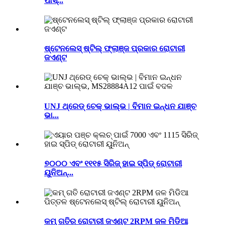
ପାସ୍...
ଷ୍ଟେନଲେସ୍ ଷ୍ଟିଲ୍ ଫ୍ଲାଞ୍ଜ ପ୍ରକାର ରୋଟାରୀ
ଜଏଣ୍ଟ
UNJ ଥ୍ରେଡ୍ ଚେକ୍ ଭାଲ୍ଭ | ବିମାନ ଇନ୍ଧନ ଯାଞ୍ଚ
ଭା...
୭୦୦୦ ଏବଂ ୧୧୧୫ ସିରିଜ୍ ହାଇ ସ୍ପିଡ୍ ରୋଟାରୀ
ୟୁନିଅନ୍...
କମ୍ ଗତିର ରୋଟାରୀ ଜଏଣ୍ଟ 2RPM ଜଳ ମିଡିଆ