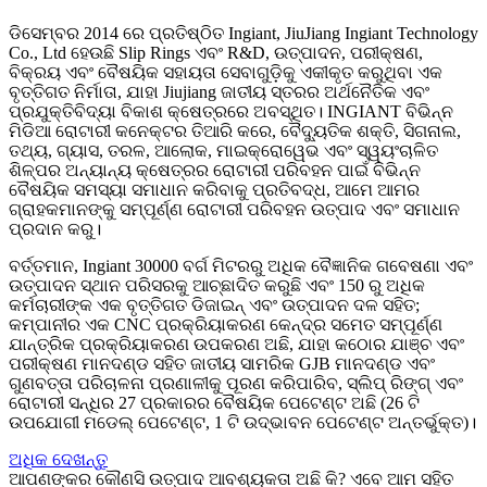
ଡିସେମ୍ବର 2014 ରେ ପ୍ରତିଷ୍ଠିତ Ingiant, JiuJiang Ingiant Technology
Co., Ltd ହେଉଛି Slip Rings ଏବଂ R&D, ଉତ୍ପାଦନ, ପରୀକ୍ଷଣ,
ବିକ୍ରୟ ଏବଂ ବୈଷୟିକ ସହାୟତା ସେବାଗୁଡ଼ିକୁ ଏକୀକୃତ କରୁଥିବା ଏକ
ବୃତ୍ତିଗତ ନିର୍ମାତା, ଯାହା Jiujiang ଜାତୀୟ ସ୍ତରର ଅର୍ଥନୈତିକ ଏବଂ
ପ୍ରଯୁକ୍ତିବିଦ୍ୟା ବିକାଶ କ୍ଷେତ୍ରରେ ଅବସ୍ଥିତ। INGIANT ବିଭିନ୍ନ
ମିଡିଆ ରୋଟାରୀ କନେକ୍ଟର ତିଆରି କରେ, ବୈଦ୍ୟୁତିକ ଶକ୍ତି, ସିଗନାଲ,
ତଥ୍ୟ, ଗ୍ୟାସ, ତରଳ, ଆଲୋକ, ମାଇକ୍ରୋୱେଭ ଏବଂ ସ୍ୱୟଂଚାଳିତ
ଶିଳ୍ପର ଅନ୍ୟାନ୍ୟ କ୍ଷେତ୍ରର ରୋଟାରୀ ପରିବହନ ପାଇଁ ବିଭିନ୍ନ
ବୈଷୟିକ ସମସ୍ୟା ସମାଧାନ କରିବାକୁ ପ୍ରତିବଦ୍ଧ, ଆମେ ଆମର
ଗ୍ରାହକମାନଙ୍କୁ ସମ୍ପୂର୍ଣ୍ଣ ରୋଟାରୀ ପରିବହନ ଉତ୍ପାଦ ଏବଂ ସମାଧାନ
ପ୍ରଦାନ କରୁ।
ବର୍ତ୍ତମାନ, Ingiant 30000 ବର୍ଗ ମିଟରରୁ ଅଧିକ ବୈଜ୍ଞାନିକ ଗବେଷଣା ଏବଂ
ଉତ୍ପାଦନ ସ୍ଥାନ ପରିସରକୁ ଆଚ୍ଛାଦିତ କରୁଛି ଏବଂ 150 ରୁ ଅଧିକ
କର୍ମଚାରୀଙ୍କ ଏକ ବୃତ୍ତିଗତ ଡିଜାଇନ୍ ଏବଂ ଉତ୍ପାଦନ ଦଳ ସହିତ;
କମ୍ପାନୀର ଏକ CNC ପ୍ରକ୍ରିୟାକରଣ କେନ୍ଦ୍ର ସମେତ ସମ୍ପୂର୍ଣ୍ଣ
ଯାନ୍ତ୍ରିକ ପ୍ରକ୍ରିୟାକରଣ ଉପକରଣ ଅଛି, ଯାହା କଠୋର ଯାଞ୍ଚ ଏବଂ
ପରୀକ୍ଷଣ ମାନଦଣ୍ଡ ସହିତ ଜାତୀୟ ସାମରିକ GJB ମାନଦଣ୍ଡ ଏବଂ
ଗୁଣବତ୍ତା ପରିଚାଳନା ପ୍ରଣାଳୀକୁ ପୂରଣ କରିପାରିବ, ସ୍ଲିପ୍ ରିଙ୍ଗ୍ ଏବଂ
ରୋଟାରୀ ସନ୍ଧିର 27 ପ୍ରକାରର ବୈଷୟିକ ପେଟେଣ୍ଟ ଅଛି (26 ଟି
ଉପଯୋଗୀ ମଡେଲ୍ ପେଟେଣ୍ଟ, 1 ଟି ଉଦ୍ଭାବନ ପେଟେଣ୍ଟ ଅନ୍ତର୍ଭୁକ୍ତ)।
ଅଧିକ ଦେଖନ୍ତୁ
ଆପଣଙ୍କର କୌଣସି ଉତ୍ପାଦ ଆବଶ୍ୟକତା ଅଛି କି? ଏବେ ଆମ ସହିତ