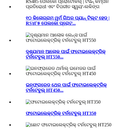
୧୦ କିଲୋଗ୍ରାମ ୱର୍ମ ଗିଅର ପ୍ୟାନ୍ ଟିଲ୍ଟ ହେଡ୍ |
RS୪୮୫ ପେଲକୋ ପ୍ରୋଟ...
ଦୃଶ୍ୟମାନ ଆଲୋକ ପାଇଁ ଫଟୋଇଲେକ୍ଟ୍ରିକ୍
ଟର୍ନଟେବୁଲ୍ HT550...
ଇନଫ୍ରାରେଡ ଥେର ପାଇଁ ଫଟୋଇଲେକ୍ଟ୍ରିକ୍
ଟର୍ନଟେବୁଲ୍ HT450...
ଫଟୋଇଲେକ୍ଟ୍ରିକ୍ ଟର୍ନଟେବୁଲ୍ HT350