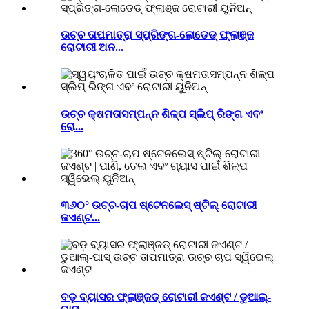
ଉଚ୍ଚ ତାପମାତ୍ରା ସ୍ପ୍ରିଙ୍ଗ-ଲୋଡେଡ୍ ଫ୍ଲାଞ୍ଜ
ରୋଟାରୀ ଅନ...
ଉଚ୍ଚ କ୍ଷମତାସମ୍ପନ୍ନ ଶିଳ୍ପ ସ୍ଲିପ୍ ରିଙ୍ଗ ଏବଂ
ରୋ...
୩୬୦° ଉଚ୍ଚ-ଚାପ ଷ୍ଟେନଲେସ୍ ଷ୍ଟିଲ୍ ରୋଟାରୀ
ଜଏଣ୍ଟ...
ବଡ଼ ବ୍ୟାସର ଫ୍ଲାଞ୍ଜଡ୍ ରୋଟାରୀ ଜଏଣ୍ଟ / ଡୁଆଲ୍-