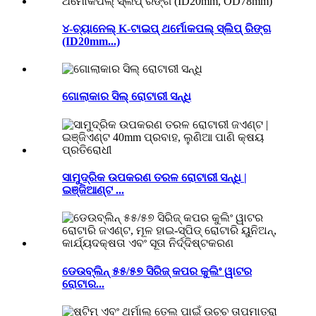
୪-ଚ୍ୟାନେଲ୍ K-ଟାଇପ୍ ଥର୍ମୋକପଲ୍ ସ୍ଲିପ୍ ରିଙ୍ଗ
(ID20mm...)
ଗୋଲାକାର ସିଲ୍ ରୋଟାରୀ ସନ୍ଧି
ସାମୁଦ୍ରିକ ଉପକରଣ ତରଳ ରୋଟାରୀ ସନ୍ଧି |
ଇଞ୍ଜିଆଣ୍ଟ ...
ଡେଉବ୍ଲିନ୍ ୫୫/୫୭ ସିରିଜ୍ କପର କୁଲିଂ ୱାଟର
ରୋଟାର...