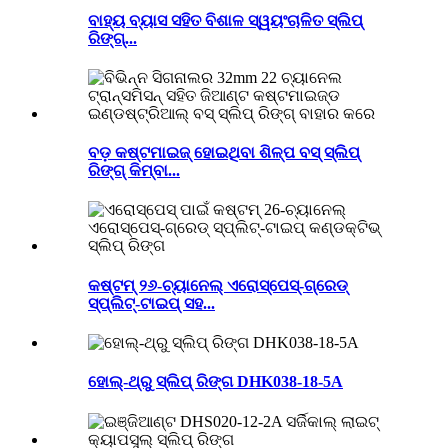
ବାହ୍ୟ ବ୍ୟାସ ସହିତ ବିଶାଳ ସ୍ୱୟଂଚାଳିତ ସ୍ଲିପ୍
ରିଙ୍ଗ୍...
ବଡ଼ କଷ୍ଟମାଇଜ୍ ହୋଇଥିବା ଶିଳ୍ପ ବସ୍ ସ୍ଲିପ୍
ରିଙ୍ଗ୍ କିମ୍ବା...
କଷ୍ଟମ୍ ୨୬-ଚ୍ୟାନେଲ୍ ଏରୋସ୍ପେସ୍-ଗ୍ରେଡ୍
ସ୍ପ୍ଲିଟ୍-ଟାଇପ୍ ସହ...
ହୋଲ୍-ଥ୍ରୁ ସ୍ଲିପ୍ ରିଙ୍ଗ DHK038-18-5A