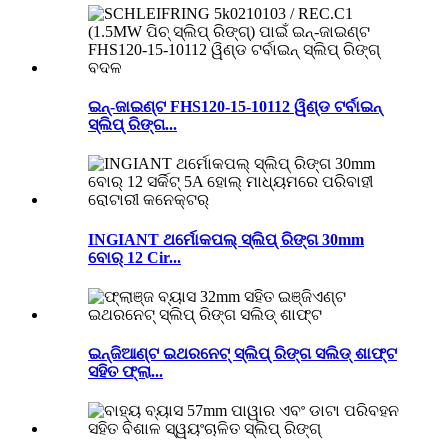
ଇନ୍-ଜାଇଣ୍ଟ FHS120-15-10112 ୱିଣ୍ଡ ଟର୍ବାଇନ୍
ସ୍ଲିପ୍ ରିଙ୍ଗ...
INGIANT ଥର୍ମୋକପଲ୍ ସ୍ଲିପ୍ ରିଙ୍ଗ 30mm
ବୋର୍ 12 Cir...
ଇନ୍ଜିଆଣ୍ଟ ଇଥରନେଟ୍ ସ୍ଲିପ୍ ରିଙ୍ଗ ସଲିଡ୍ ଶାଫ୍ଟ
ସହିତ ଫ୍ଲା...