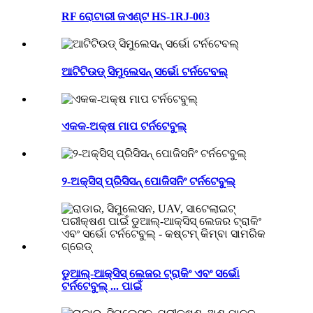
RF ରୋଟାରୀ ଜଏଣ୍ଟ HS-1RJ-003
ଆଟିଟିଉଡ୍ ସିମୁଲେସନ୍ ସର୍ଭୋ ଟର୍ନଟେବଲ୍
ଏକକ-ଅକ୍ଷ ମାପ ଟର୍ନଟେବୁଲ୍
୨-ଅକ୍ସିସ୍ ପ୍ରିସିସନ୍ ପୋଜିସନିଂ ଟର୍ନଟେବୁଲ୍
ଡୁଆଲ୍-ଆକ୍ସିସ୍ ଲେଜର ଟ୍ରାକିଂ ଏବଂ ସର୍ଭୋ
ଟର୍ନଟେବୁଲ୍ ... ପାଇଁ