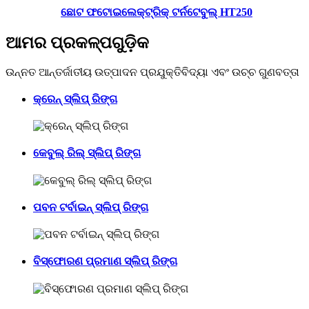
ଛୋଟ ଫଟୋଇଲେକ୍ଟ୍ରିକ୍ ଟର୍ନଟେବୁଲ୍ HT250
ଆମର ପ୍ରକଳ୍ପଗୁଡ଼ିକ
ଉନ୍ନତ ଆନ୍ତର୍ଜାତୀୟ ଉତ୍ପାଦନ ପ୍ରଯୁକ୍ତିବିଦ୍ୟା ଏବଂ ଉଚ୍ଚ ଗୁଣବତ୍ତା
କ୍ରେନ୍ ସ୍ଲିପ୍ ରିଙ୍ଗ
କେବୁଲ୍ ରିଲ୍ ସ୍ଲିପ୍ ରିଙ୍ଗ
ପବନ ଟର୍ବାଇନ୍ ସ୍ଲିପ୍ ରିଙ୍ଗ
ବିସ୍ଫୋରଣ ପ୍ରମାଣ ସ୍ଲିପ୍ ରିଙ୍ଗ