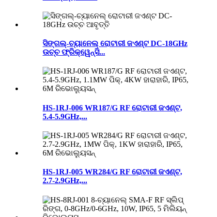
ସିଙ୍ଗଲ୍-ଚ୍ୟାନେଲ୍ ରୋଟାରୀ ଜଏଣ୍ଟ DC-18GHz
ଉଚ୍ଚ ଫ୍ରିକ୍ୱେନ୍ସି...
HS-1RJ-006 WR187/G RF ରୋଟାରୀ ଜଏଣ୍ଟ,
5.4-5.9GHz,...
HS-1RJ-005 WR284/G RF ରୋଟାରୀ ଜଏଣ୍ଟ,
2.7-2.9GHz,...