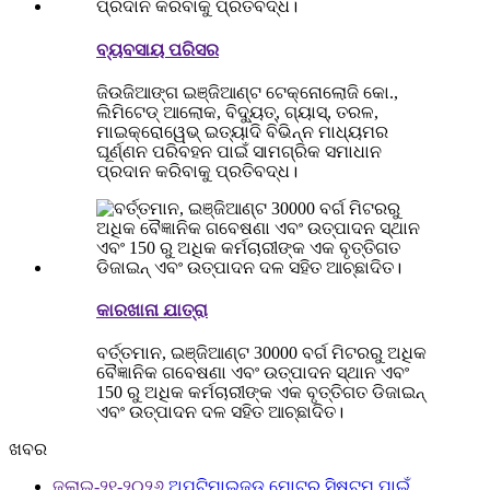
ବ୍ୟବସାୟ ପରିସର
ଜିଉଜିଆଙ୍ଗ ଇଞ୍ଜିଆଣ୍ଟ ଟେକ୍ନୋଲୋଜି କୋ.,
ଲିମିଟେଡ୍ ଆଲୋକ, ବିଦ୍ୟୁତ୍, ଗ୍ୟାସ୍, ତରଳ,
ମାଇକ୍ରୋୱେଭ୍ ଇତ୍ୟାଦି ବିଭିନ୍ନ ମାଧ୍ୟମର
ଘୂର୍ଣ୍ଣନ ପରିବହନ ପାଇଁ ସାମଗ୍ରିକ ସମାଧାନ
ପ୍ରଦାନ କରିବାକୁ ପ୍ରତିବଦ୍ଧ।
କାରଖାନା ଯାତ୍ରା
ବର୍ତ୍ତମାନ, ଇଞ୍ଜିଆଣ୍ଟ 30000 ବର୍ଗ ମିଟରରୁ ଅଧିକ
ବୈଜ୍ଞାନିକ ଗବେଷଣା ଏବଂ ଉତ୍ପାଦନ ସ୍ଥାନ ଏବଂ
150 ରୁ ଅଧିକ କର୍ମଚାରୀଙ୍କ ଏକ ବୃତ୍ତିଗତ ଡିଜାଇନ୍
ଏବଂ ଉତ୍ପାଦନ ଦଳ ସହିତ ଆଚ୍ଛାଦିତ।
ଖବର
ଜୁଲାଇ-୨୧-୨୦୨୬
ଅପ୍ଟିମାଇଜ୍ଡ ମୋଟର ସିଷ୍ଟମ ପାଇଁ