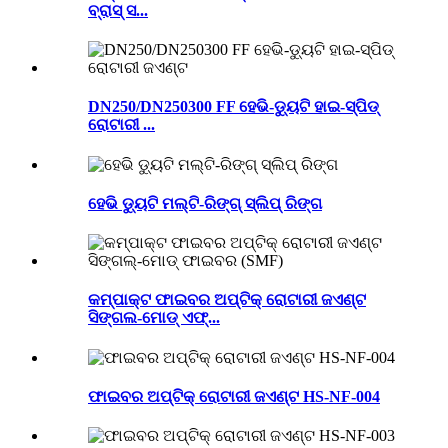
ବ୍ରାସ୍ ସ...
DN250/DN250300 FF ହେଭି-ଡ୍ୟୁଟି ହାଇ-ସ୍ପିଡ୍
ରୋଟାରୀ ...
ହେଭି ଡ୍ୟୁଟି ମଲ୍ଟି-ରିଙ୍ଗ୍ ସ୍ଲିପ୍ ରିଙ୍ଗ
କମ୍ପାକ୍ଟ ଫାଇବର ଅପ୍ଟିକ୍ ରୋଟାରୀ ଜଏଣ୍ଟ
ସିଙ୍ଗଲ-ମୋଡ୍ ଏଫ୍...
ଫାଇବର ଅପ୍ଟିକ୍ ରୋଟାରୀ ଜଏଣ୍ଟ HS-NF-004