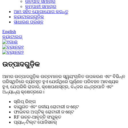
ଉତ୍ପାଦ ସମାଚାର
କମ୍ପାନୀ ସମାଚାର
ଆମ ସହିତ ଯୋଗାଯୋଗ କରନ୍ତୁ
କ୍ୟାଟାଲଗ୍‌ଗୁଡ଼ିକ
ସାଧାରଣ ପ୍ରଶ୍ନ
English
କ୍ୟାଟାଲଗ୍
ଉତ୍ପାଦଗୁଡ଼ିକ
ଆମର ଉତ୍ପାଦଗୁଡ଼ିକ ଉଚ୍ଚମାନର ସ୍ୱୟଂଚାଳିତ ଉପକରଣ ଏବଂ ବିଭିନ୍ନ
ପରିସ୍ଥିତିରେ ବ୍ୟବହୃତ ହୁଏ ଯେଉଁଥିରେ ଘୂର୍ଣ୍ଣନ ପରିବହନ ଆବଶ୍ୟକ
ହୁଏ, ଯେପରିକି ରାଡାର, କ୍ଷେପଣାସ୍ତ୍ର, ବନ୍ଦର ଯନ୍ତ୍ରପାତି ଏବଂ
ଅନ୍ୟାନ୍ୟ କ୍ଷେତ୍ରରେ।
ସ୍ଲିପ୍ ରିଙ୍ଗ
ବାୟୁଗତ ଏବଂ ଜଳୀୟ ରୋଟାରୀ ଜଏଣ୍ଟ
ଫାଇବର ଅପ୍ଟିକ୍ ରୋଟାରୀ ଜଏଣ୍ଟ
RF ଉଚ୍ଚ-ଆବୃତ୍ତି ସଂଯୁକ୍ତ
ପ୍ୟାନ୍-ଟିଲ୍ଟ ପୋଜିସନର୍