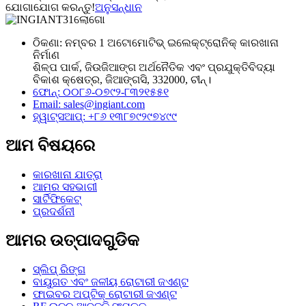
ଯୋଗାଯୋଗ କରନ୍ତୁ!
ଅନୁସନ୍ଧାନ
ଠିକଣା: ନମ୍ବର 1 ଅଟୋମୋଟିଭ୍ ଇଲେକ୍ଟ୍ରୋନିକ୍ କାରଖାନା
ନିର୍ମାଣ
ଶିଳ୍ପ ପାର୍କ, ଜିଉଜିଆଙ୍ଗ ଅର୍ଥନୈତିକ ଏବଂ ପ୍ରଯୁକ୍ତିବିଦ୍ୟା
ବିକାଶ କ୍ଷେତ୍ର, ଜିଆଙ୍ଗସି, 332000, ଚୀନ୍।
ଫୋନ୍: ୦୦୮୬-୦୭୯୨-୮୩୨୧୫୫୧
Email:
sales@ingiant.com
ହ୍ୱାଟ୍ସଆପ୍: +୮୬ ୧୩୮୭୯୨୯୭୪୯୯
ଆମ ବିଷୟରେ
କାରଖାନା ଯାତ୍ରା
ଆମର ସହଭାଗୀ
ସାର୍ଟିଫିକେଟ୍
ପ୍ରଦର୍ଶନୀ
ଆମର ଉତ୍ପାଦଗୁଡିକ
ସ୍ଲିପ୍ ରିଙ୍ଗ
ବାୟୁଗତ ଏବଂ ଜଳୀୟ ରୋଟାରୀ ଜଏଣ୍ଟ
ଫାଇବର ଅପ୍ଟିକ୍ ରୋଟାରୀ ଜଏଣ୍ଟ