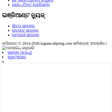
RF ଉଚ୍ଚ-ଆବୃତ୍ତି ସଂଯୁକ୍ତ
ପ୍ୟାନ୍-ଟିଲ୍ଟ ପୋଜିସନର୍
ଇଞ୍ଜିଆଣ୍ଟ ନ୍ୟୁଜ୍
ଶିଳ୍ପ ସମାଚାର
ଉତ୍ପାଦ ସମାଚାର
କମ୍ପାନୀ ସମାଚାର
କପିରାଇଟ୍ © 2014-2026 ingiant-slipring.com ସର୍ବସତ୍ତ୍ଵ ସଂରକ୍ଷିତ।
ଇମେଲ୍ ପଠାନ୍ତୁ
ହ୍ୱାଟ୍ସଆପ୍
x